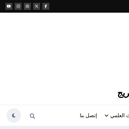
ريج
 العلمي
إتصل بنا