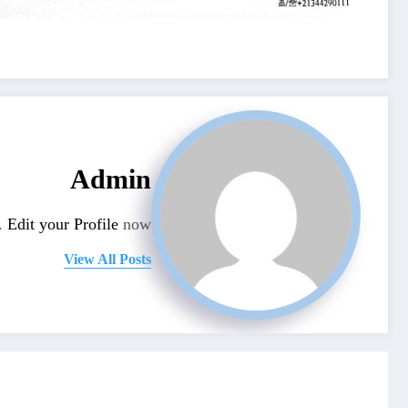
Admin
n.
Edit your Profile
now.
View All Posts